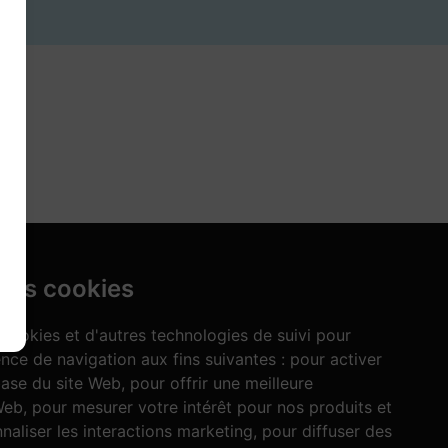
 des cookies
 cookies et d'autres technologies de suivi pour
nce de navigation aux fins suivantes :
pour activer
base du site Web
,
pour offrir une meilleure
 Web
,
pour mesurer votre intérêt pour nos produits et
naliser les interactions marketing
,
pour diffuser des