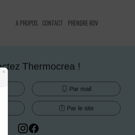
A PROPOS
CONTACT
PRENDRE RDV
ctez Thermocrea !
e
Par mail
V
Par le site